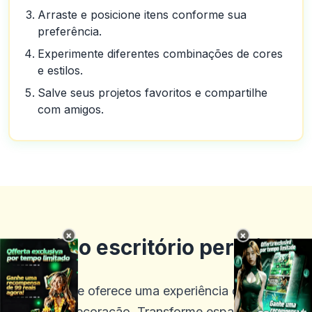
Arraste e posicione itens conforme sua
preferência.
Experimente diferentes combinações de cores
e estilos.
Salve seus projetos favoritos e compartilhe
com amigos.
Crie o escritório perfeito
×
×
Office Space oferece uma experiência completa de
design e decoração. Transforme espaços vazios