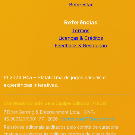
Bem-estar
Referências
Termos
Licenças & Créditos
Feedback & Resolução
© 2024 94a – Plataforma de jogos casuais e
experiências interativas.
Conteúdo curado pela Equipe Editorial 719bet
719bet Gaming & Entertainment Ltda. · CNPJ
45.987.120/0001-77 · 2026 ·
conteudo@719bet.com.br
Relatórios editoriais auditados pelo comitê de curadoria
criativa e alinhados às políticas internas de diversidade,